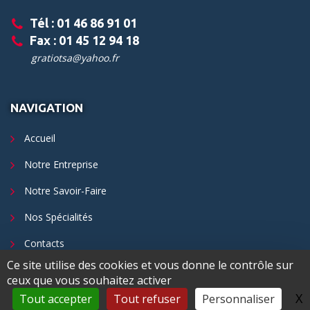
Tél : 01 46 86 91 01
Fax : 01 45 12 94 18
gratiotsa@yahoo.fr
NAVIGATION
Accueil
Notre Entreprise
Notre Savoir-Faire
Nos Spécialités
Contacts
Ce site utilise des cookies et vous donne le contrôle sur
ceux que vous souhaitez activer
X
M
©
Tout accepter
2026
Un site internet réalisé par l'Agence Digeetal
Tout refuser
Personnaliser