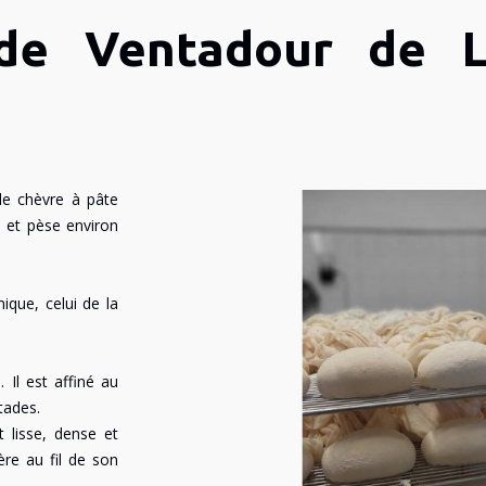
 de Ventadour de L
de chèvre à pâte
n et pèse environ
nique, celui de la
. Il est affiné au
tades.
 lisse, dense et
ère au fil de son