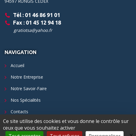
94597 RUNGIS CEDEX
Tél : 01 46 86 91 01
Fax : 01 45 12 94 18
gratiotsa@yahoo.fr
NAVIGATION
Accueil
Notre Entreprise
Notre Savoir-Faire
Nos Spécialités
Contacts
Ce site utilise des cookies et vous donne le contrôle sur
ceux que vous souhaitez activer
X
M
©
2026
Un site internet réalisé par l'Agence Digeetal