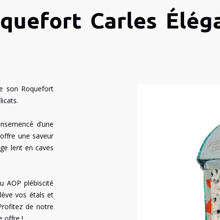
quefort Carles Élég
ile son Roquefort
licats.
, ensemencé d’une
 offre une saveur
age lent en caves
au AOP plébiscité
lève vos étals et
Profitez de notre
 offre !