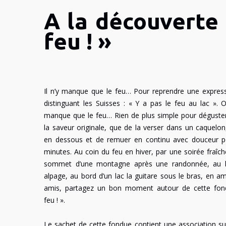
A la découverte 
feu ! »
Il n’y manque que le feu… Pour reprendre une expres
distinguant les Suisses : « Y a pas le feu au lac ». Ou
manque que le feu… Rien de plus simple pour déguster
la saveur originale, que de la verser dans un caquelon,
en dessous et de remuer en continu avec douceur p
minutes. Au coin du feu en hiver, par une soirée fraîche
sommet d’une montagne après une randonnée, au b
alpage, au bord d’un lac la guitare sous le bras, en 
amis, partagez un bon moment autour de cette fond
feu ! ».
Le sachet de cette fondue contient une association su