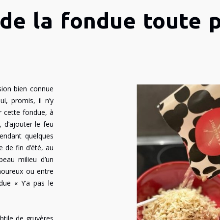
de la fondue toute p
sion bien connue
i, promis, il n’y
 cette fondue, à
 d’ajouter le feu
endant quelques
 de fin d’été, au
eau milieu d’un
amoureux ou entre
ue « Y’a pas le
btile de gruyères